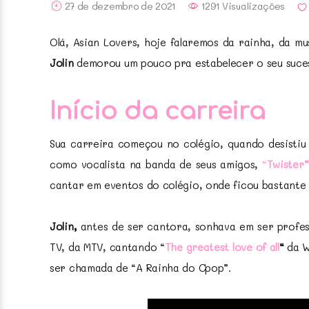
27 de dezembro de 2021
1291 Visualizações
Olá, Asian Lovers, hoje falaremos da rainha, da m
Jolin
demorou um pouco pra estabelecer o seu suces
Início da carreira
Sua carreira começou no colégio, quando desistiu 
como vocalista na banda de seus amigos,
“
Twister”
cantar em eventos do colégio, onde ficou bastante
Jolin,
antes de ser cantora, sonhava em ser profes
TV, da MTV, cantando “
The greatest love of all
“
da W
ser chamada de “A Rainha do Cpop”.