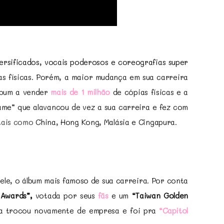
rsificados, vocais poderosos e coreografias super
s físicas. Porém, a maior mudança em sua carreira
álbum a vender
mais de 1 milhão
de cópias físicas e a
ame” que alavancou de vez a sua carreira e fez com
 tais como
China, Hong Kong, Malásia e Cingapura.
 ele, o álbum mais famoso de sua carreira. Por conta
 Awards”,
votada por seus
fãs
e um
“Taiwan Golden
ela trocou novamente de empresa e foi pra
“Capitol