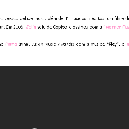
a versão deluxe inclui, além de 11 músicas inéditas, um filme 
an. Em 2008,
Jolin
saiu da Capitol e assinou com a
“Warner Mus
no
Mama
(Mnet Asian Music Awards) com a música
“Play”,
o
n