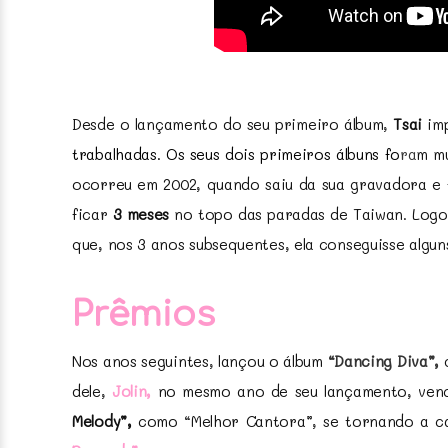
Desde o lançamento do seu primeiro álbum,
Tsai
imp
trabalhadas. Os seus dois primeiros álbuns fo
r
a
m m
ocorreu em 2002, quando saiu da sua gravadora e 
ficar
3 meses
no topo das paradas de Taiwan. Log
que, nos 3 anos subsequentes, ela conseguisse algun
Prêmios
Nos anos seguintes, lançou o álbum
“Dancing Diva”,
q
dele,
Jolin,
no mesmo ano de seu lançamento, venc
Melody”,
como “Melhor Cantora”, se tornando a 