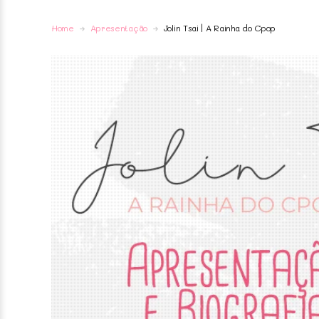
Home
Apresentação
Jolin Tsai | A Rainha do Cpop