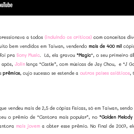
ressionava a todos
(incluindo os críticos)
com conceitos dive
uito bem vendidos em Taiwan, vendendo
mais de 400 mil
cópia
foi pra
Sony Music
. Lá, ela gravou
“Magic
“, o seu primeiro 
o após,
Jolin
lança “Castle”, com músicas de Jay Chou, e “J G
s
prêmios
, cujo sucesso se estende a
outros países asiáticos
,
ue vendeu mais de 2,5 de cópias físicas, só em Taiwan, sendo
eu o prêmio de “Cantora mais popular”, no
“Golden Melody
cantora
mais jovem
a obter esse prêmio. No final de 2007, 