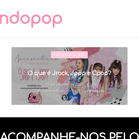
ndopop
INTRODUÇÃO
O que é Jrock, Jpop e Cpop?
10 de janeiro de 2021
92
14 comentários
1227 Visualizações
Thao
ACOMPANHE-NOS PELO