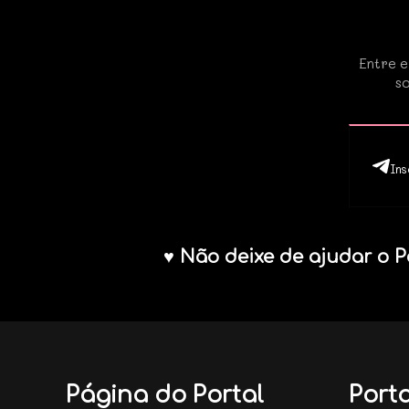
Entre e
so
Ins
♥ Não deixe de ajudar o P
Página do Portal
Porta