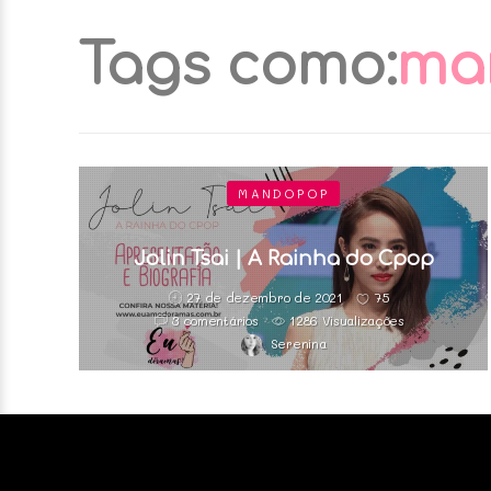
Tags como:
ma
MANDOPOP
Jolin Tsai | A Rainha do Cpop
27 de dezembro de 2021
75
3 comentários
1286 Visualizações
Serenina