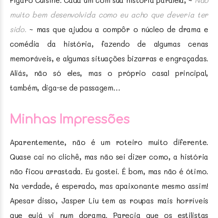
Figaro Cuisine. Cada um com sua história paralela, ~
Não
muito bem desenvolvida como eu acho que deveria ter
sido.
~ mas que ajudou a compôr o núcleo de drama e
comédia da história, fazendo de algumas cenas
memoráveis, e algumas situações bizarras e engraçadas.
Aliás, não só eles, mas o próprio casal principal,
também, diga-se de passagem…
Minhas Impressões
Aparentemente, não é um roteiro muito diferente.
Quase cai no clichê, mas não sei dizer como, a história
não ficou arrastada. Eu gostei. É bom, mas não é ótimo.
Na verdade, é esperado, mas apaixonante mesmo assim!
Apesar disso, Jasper Liu tem as roupas mais horríveis
que eujá vi num dorama. Parecia que os estilistas