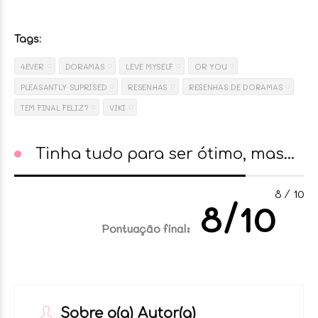
Tags:
4EVER
DORAMAS
LEVE MYSELF
OR YOU
PLEASANTLY SUPRISED
RESENHAS
RESENHAS DE DORAMAS
TEM FINAL FELIZ?
VIKI
Tinha tudo para ser ótimo, mas...
8
⁄
10
8/10
Pontuação final:
Sobre o(a) Autor(a)