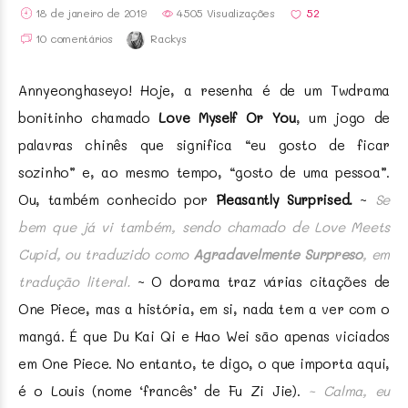
18 de janeiro de 2019
4505 Visualizações
52
10 comentários
Rackys
Annyeonghaseyo! Hoje, a resenha é de um Twdrama
bonitinho chamado
Love Myself Or You
, um jogo de
palavras chinês que significa “eu gosto de ficar
sozinho” e, ao mesmo tempo, “gosto de uma pessoa”.
Ou, também conhecido por
Pleasantly Surprised.
~
Se
bem que já vi também, sendo chamado de Love Meets
Cupid, ou traduzido como
Agradavelmente Surpreso
, em
tradução literal.
~ O dorama traz várias citações de
One Piece, mas a história, em si, nada tem a ver com o
mangá. É que Du Kai Qi e Hao Wei são apenas viciados
em One Piece. No entanto, te digo, o que importa aqui,
é o Louis (nome ‘francês’ de Fu Zi Jie).
~ Calma, eu