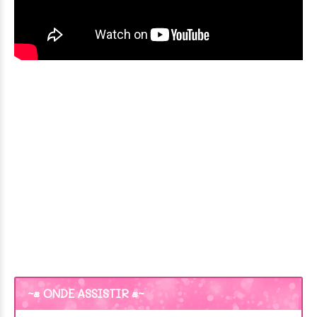
~• ONDE ASSISTIR •~