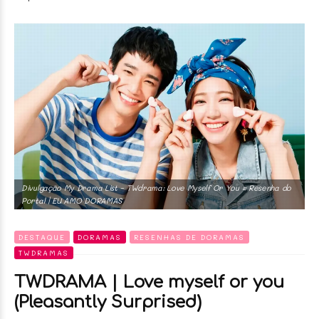
Divulgação My Drama List ~ TWdrama: Love Myself Or You • Resenha do
Portal | EU AMO DORAMAS
DESTAQUE
DORAMAS
RESENHAS DE DORAMAS
TWDRAMAS
TWDRAMA | Love myself or you
(Pleasantly Surprised)