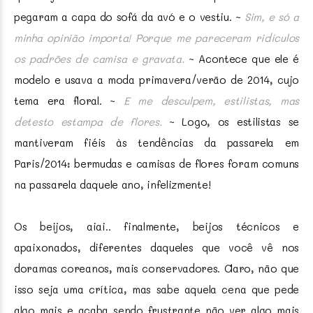
pegaram a capa do sofá da avó e o vestiu. ~
Sim, e só a
minha opinião importa! Porque me pareceram ridículos
os padrões de camisa e gravata.
~ Acontece que ele é
modelo e usava a moda primavera/verão de 2014, cujo
tema era floral. ~
E me desculpem, estilistas, mas
detesto estampa de flores.
~ Logo, os estilistas se
mantiveram fiéis às tendências da passarela em
Paris/2014: bermudas e camisas de flores foram comuns
na passarela daquele ano, infelizmente!
Os beijos, aiai.. finalmente, beijos técnicos e
apaixonados, diferentes daqueles que você vê nos
doramas coreanos, mais conservadores. Claro, não que
isso seja uma crítica, mas sabe aquela cena que pede
algo mais e acaba sendo frustrante não ver algo mais