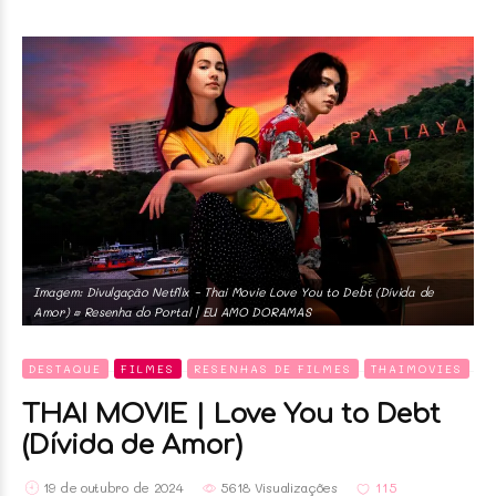
Imagem: Divulgação Netflix ~ Thai Movie Love You to Debt (Dívida de
Amor) • Resenha do Portal | EU AMO DORAMAS
DESTAQUE
FILMES
RESENHAS DE FILMES
THAIMOVIES
THAI MOVIE | Love You to Debt
(Dívida de Amor)
19 de outubro de 2024
5618 Visualizações
115