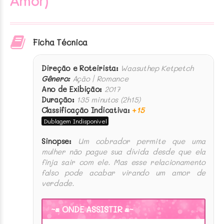
Amor)
Ficha Técnica
Direção e Roteirista:
Waasuthep Ketpetch
Gênero:
Ação | Romance
Ano de Exibição:
2017
Duração:
135 minutos (2h15)
Classificação Indicativa:
+
15
Dublagem Indisponível
Sinopse:
Um cobrador permite que uma
mulher não pague sua dívida desde que ela
finja sair com ele. Mas esse relacionamento
falso pode acabar virando um amor de
verdade.
~• ONDE ASSISTIR •~