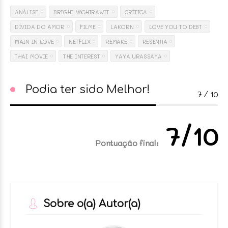
ANÁLISE
BRIGHT VACHIRAWIT
CRÍTICA
DÍVIDA DO AMOR
FILME
LAKORN
LOVE YOU TO DEBT
MAIN IN LOVE
NETFLIX
REMAKE
RESENHA
THAI MOVIE
THE INTEREST
YAYA URASSAYA
Podia ter sido Melhor!
7
⁄
10
7/10
Pontuação final:
Sobre o(a) Autor(a)