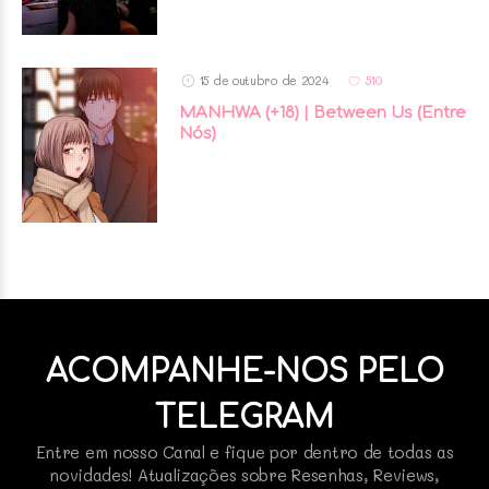
15 de outubro de 2024
510
MANHWA (+18) | Between Us (Entre
Nós)
ACOMPANHE-NOS PELO
TELEGRAM
Entre em nosso Canal e fique por dentro de todas as
novidades! Atualizações sobre Resenhas, Reviews,