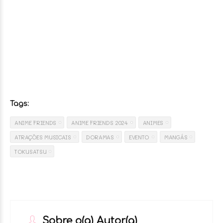
Tags:
ANIME FRIENDS
ANIME FRIENDS 2024
ANIMES
ATRAÇÕES MUSICAIS
DORAMAS
EVENTO
MANGÁS
TOKUSATSU
Sobre o(a) Autor(a)