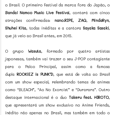
o Brasil. O primeiro festival da marca fora do Japão, o
Bandai Namco Music Live Festiva
l, contará com cinco
atrações confirmadas:
nano.RIPE
,
ZAQ
,
MindaRyn
,
Shuhei Kita
, todas inéditas e a cantora
Sayaka Sasaki
,
que já veio ao Brasil antes, em 2015.
O grupo
Wasuta
, formado por quatro artistas
japonesas, também vai trazer o seu J-POP contagiante
para o Palco Principal, assim como a famosa
dupla
ROOKiEZ is PUNK’D
, que está de volta ao Brasil
com um show especial, relembrando temas de animes
como “BLEACH”, “Ao No Exorcist” e “Durarara”. Outro
destaque internacional é o duo
Takeru feat. HIROTO
,
que apresentará um show exclusivo no Anime Friends,
inédito não apenas no Brasil, mas também em todo o