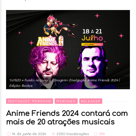
YuYu20 • Fundo: notjungcg | Imagem> Divulgação Anime Friends 2024 |
Edição: Rackys
DESTAQUES MERCHAN
MERCHAN
RELEASES
Anime Friends 2024 contará com
mais de 20 atrações musicais
14 de junho de 2024
2250 Visualizações
313