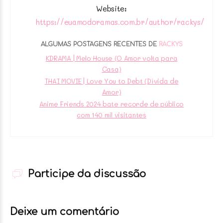
Website:
https://euamodoramas.com.br/author/rackys/
ALGUMAS POSTAGENS RECENTES DE
RACKYS
KDRAMA | Melo House (O Amor volta para
Casa)
THAI MOVIE | Love You to Debt (Dívida de
Amor)
Anime Friends 2024 bate recorde de público
com 140 mil visitantes
Participe da discussão
Deixe um comentário