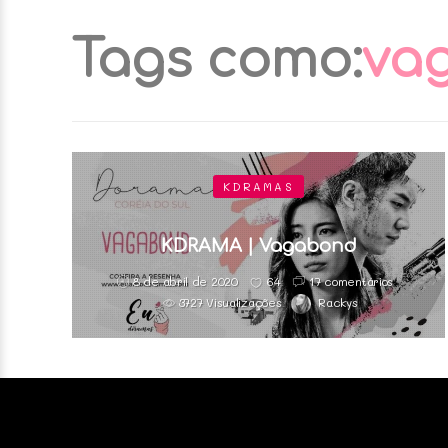
Tags como:
va
KDRAMAS
KDRAMA | Vagabond
8 de abril de 2020
64
17 comentários
3727 Visualizações
Rackys