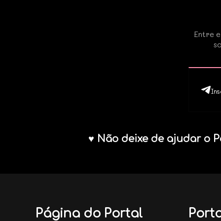
Entre e
so
Ins
♥ Não deixe de ajudar o P
Página do Portal
Porta