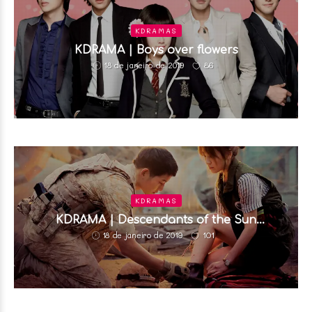
KDRAMAS
KDRAMA | Boys over flowers
86
18 de janeiro de 2019
KDRAMAS
KDRAMA | Descendants of the Sun
(Descendentes do Sol)
101
18 de janeiro de 2019