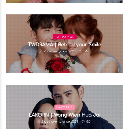
TWDRAMAS
TWDRAMA | Behind your Smile
85
18 de março de 2023
LAKORNS
LAKORN | Wong Wien Hua Jai
90
2 de novembro de 2021