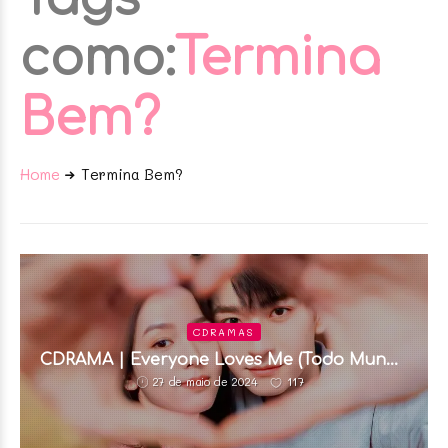
como:
Termina
Bem?
Home
Termina Bem?
CDRAMAS
CDRAMA | Everyone Loves Me (Todo Mundo
me Ama)
117
27 de maio de 2024