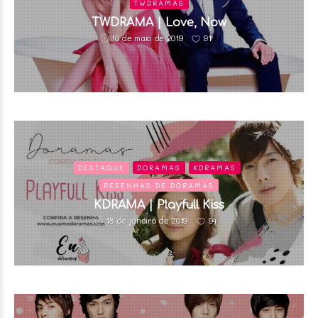
TWDRAMAS
TWDRAMA | Love, Now
91
10 de maio de 2019
DESTAQUE
DORAMAS
KDRAMAS
RESENHAS DE DORAMAS
KDRAMA | Playfull Kiss
94
18 de janeiro de 2019