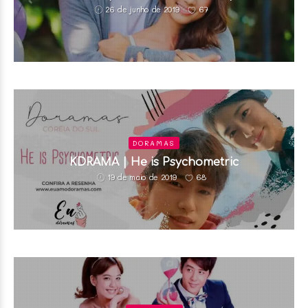
67
26 de junho de 2019
DORAMAS
KDRAMA | He is Psychometric
68
19 de maio de 2019