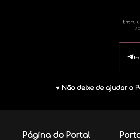
Entre e
so
Ins
♥ Não deixe de ajudar o P
Página do Portal
Porta