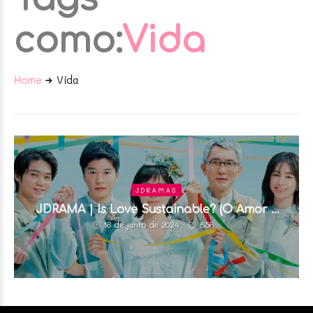
como:
Vida
Home
Vida
JDRAMAS
JDRAMA | Is Love Sustainable? (O Amor é
Sustentável?)
856
16 de junho de 2024