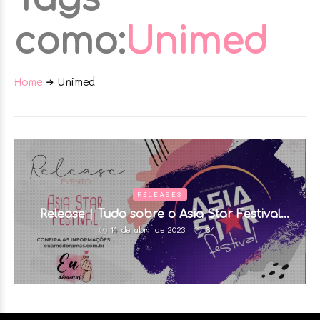
como:
Unimed
Home
Unimed
RELEASES
Release | Tudo sobre o Asia Star Festival
(Brasil)
64
14 de abril de 2023