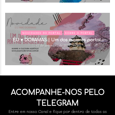
NOVIDADES DO PORTAL
SOBRE O PORTAL
EU ♥ DORAMAS | Um dos maiores portais
sobre Doramas e Cultura Asiática do Brasil.
60
12 de setembro de 2021
ACOMPANHE-NOS PELO
TELEGRAM
Entre em nosso Canal e fique por dentro de todas as