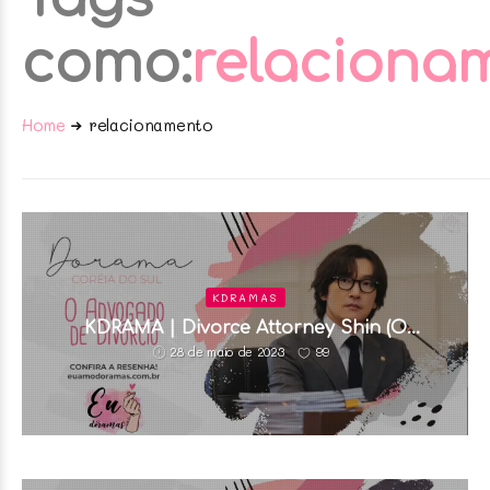
como:
relaciona
Home
relacionamento
KDRAMAS
KDRAMA | Divorce Attorney Shin (O
Advogado de Divórcio)
99
28 de maio de 2023