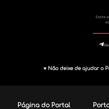
Entre e
so
Ins
♥ Não deixe de ajudar o P
Página do Portal
Porta