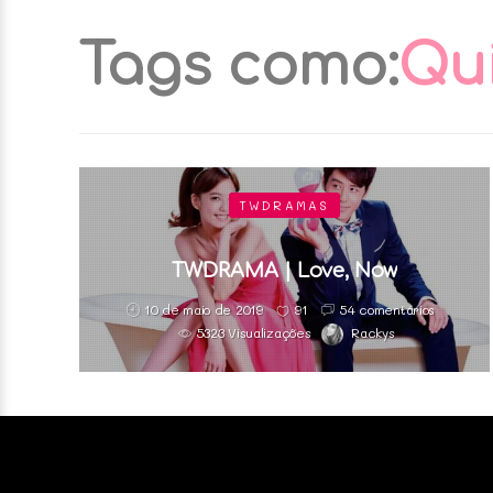
Tags como:
Qu
TWDRAMAS
TWDRAMA | Love, Now
10 de maio de 2019
91
54 comentários
5323 Visualizações
Rackys