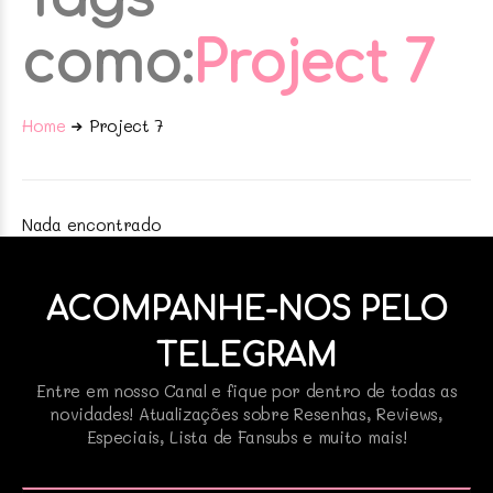
como:
Project 7
Home
Project 7
Nada encontrado
ACOMPANHE-NOS PELO
TELEGRAM
Entre em nosso Canal e fique por dentro de todas as
novidades! Atualizações sobre Resenhas, Reviews,
Especiais, Lista de Fansubs e muito mais!