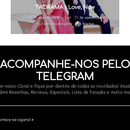
TWDRAMA | Love, Now
10 de maio de 2019
91
54 comentários
5328 Visualizações
Rackys
ACOMPANHE-NOS PELO
TELEGRAM
m nosso Canal e fique por dentro de todas as novidades! Atua
bre Resenhas, Reviews, Especiais, Lista de Fansubs e muito ma
creva-se agora! •