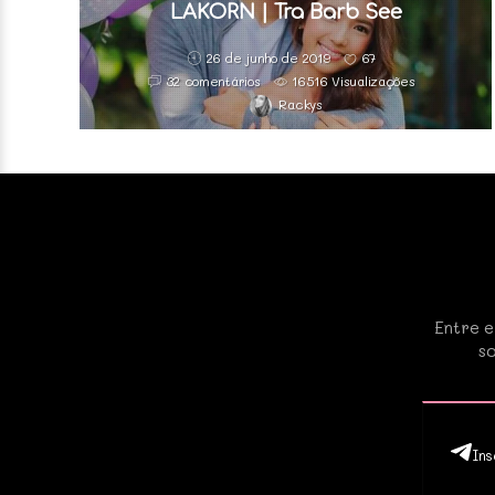
LAKORN | Tra Barb See
26 de junho de 2019
67
Chompoo
32 comentários
16516 Visualizações
Rackys
Entre e
so
Ins