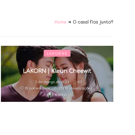
Home
O casal fica junto?
LAKORNS
LAKORN | Kleun Cheewit
2 de março de 2021
67
19 comentários
21275 Visualizações
Rackys