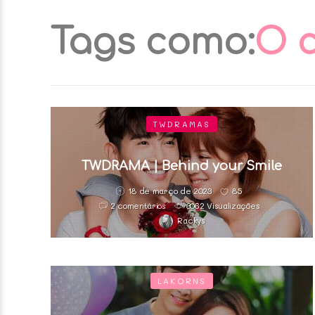
Tags como:
O c
TWDRAMAS
TWDRAMA | Behind your Smile
18 de março de 2023
85
2 comentários
3062 Visualizações
Rackys
LAKORNS