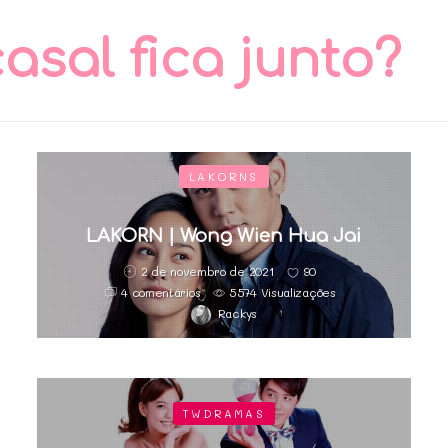
asal fica junto?
LAKORNS
LAKORN | Wong Wien Hua Jai
2 de novembro de 2021
90
4 comentários
5574 Visualizações
Rackys
TWDRAMAS