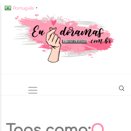
Português
▼
Tags como:
O