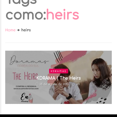
como:
heirs
Home
heirs
KDRAMAS
KDRAMA | The Heirs
90
25 de agosto de 2019