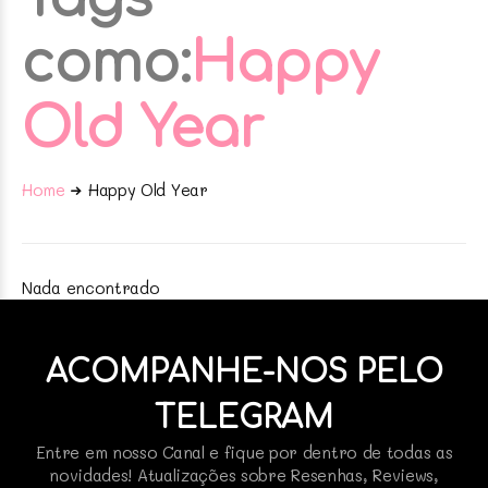
como:
Happy
Old Year
Home
Happy Old Year
Nada encontrado
ACOMPANHE-NOS PELO
TELEGRAM
Entre em nosso Canal e fique por dentro de todas as
novidades! Atualizações sobre Resenhas, Reviews,