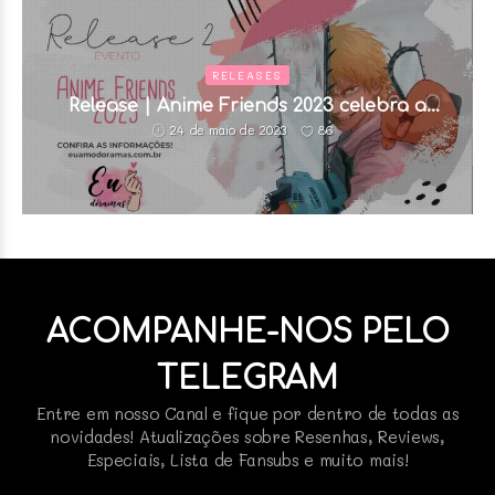
RELEASES
Release | Anime Friends 2023 celebra a
dublagem e faz alegria dos fãs
86
24 de maio de 2023
ACOMPANHE-NOS PELO
TELEGRAM
Entre em nosso Canal e fique por dentro de todas as
novidades! Atualizações sobre Resenhas, Reviews,
Especiais, Lista de Fansubs e muito mais!