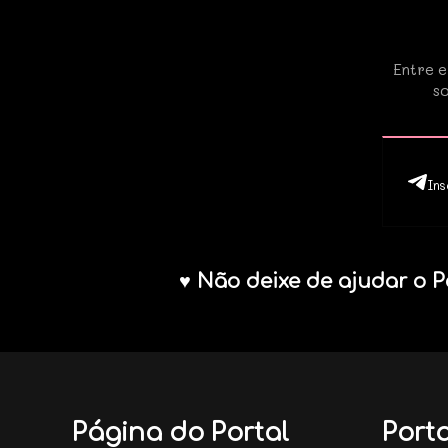
Entre e
so
Ins
♥ Não deixe de ajudar o P
Página do Portal
Porta