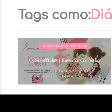
Tags como:
Diá
COBERTURA DE EVENTOS
COBERTURA | Evento: Conexão
7 de setembro de 2023
142
Coréia
0 comentários
2296 Visualizações
Thao