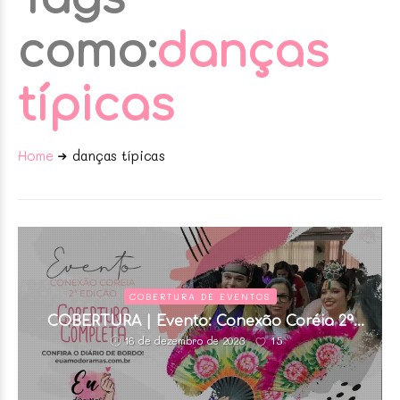
como:
danças
típicas
Home
danças típicas
COBERTURA DE EVENTOS
COBERTURA | Evento: Conexão Coréia 2ª
edição
15
16 de dezembro de 2023