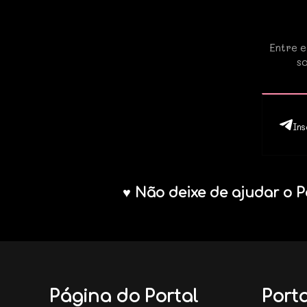
Entre e
so
Ins
♥ Não deixe de ajudar o P
Página do Portal
Porta