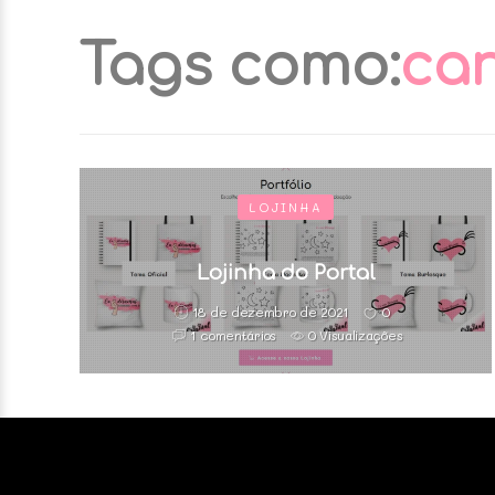
Tags como:
ca
LOJINHA
Lojinha do Portal
18 de dezembro de 2021
0
1 comentários
0 Visualizações