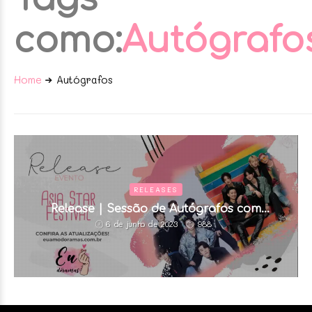
como:
Autógrafo
Home
Autógrafos
RELEASES
Release | Sessão de Autógrafos com
Atrações do Asia Star Festival
988
6 de junho de 2023