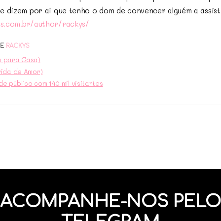
e dizem por aí que tenho o dom de convencer alguém a assist
s.com.br/author/rackys/
DE
RACKYS
a para Casa)
vida de Amor)
e público com 140 mil visitantes
ACOMPANHE-NOS PELO