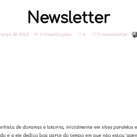
Newsletter
março de 2023
0 Visualizações
0
0 comentários
hista de doramas e lakorns, inicialmente em sites paralelos 
do e a ele dedico boa parte do tempo em que não estou 'apena