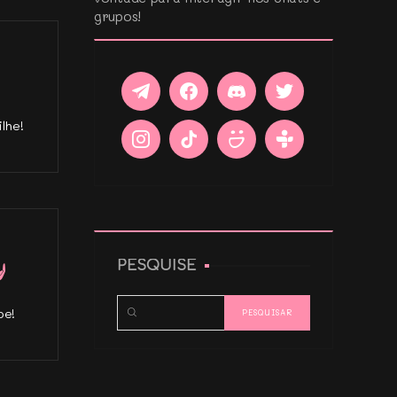
grupos!
lhe!
PESQUISE
pe!