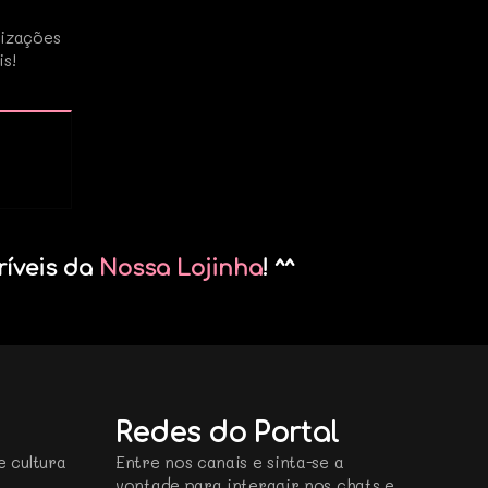
lizações
is!
ríveis da
Nossa Lojinha
! ^^
Redes do Portal
e cultura
Entre nos canais e sinta-se a
vontade para interagir nos chats e