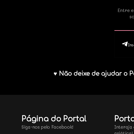
Entre e
so
Ins
♥ Não deixe de ajudar o P
Página do Portal
Porta
Siga-nos pelo Facebook!
Interaja 
asiática!