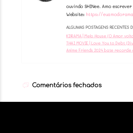
ouvindo SHINee. Amo escrever 
Website:
https://euamodorama
ALGUMAS POSTAGENS RECENTES 
KDRAMA | Melo House (O Amor volt
THAI MOVIE | Love You to Debt (Dí
Anime Friends 2024 bate recorde d
Comentários fechados