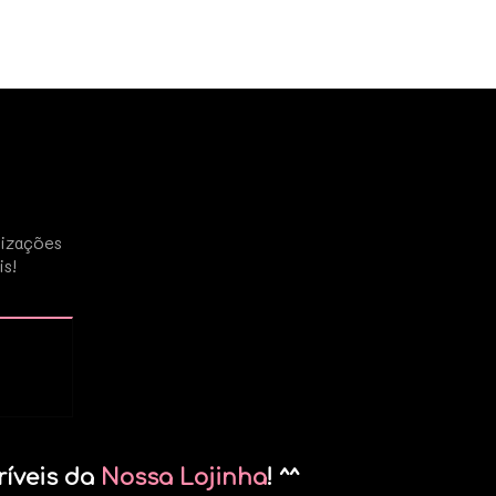
lizações
is!
ríveis da
Nossa Lojinha
! ^^