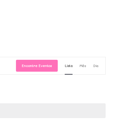
Navegaç
Encontre Eventos
Lista
Mês
Dia
do
visual
Evento